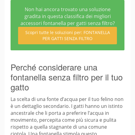
Non hai ancora trovato una soluzione
gradita in questa classifica dei migliori
accessori fontanella per gatti senza filtro?
Scopri tutte le soluzioni per: FONTANELLA
PER GATTI SENZA FILTRO
Perché considerare una
fontanella senza filtro per il tuo
gatto
La scelta di una fonte d’acqua per il tuo felino non
è un dettaglio secondario. I gatti hanno un istinto
ancestrale che li porta a preferire l’acqua in
movimento, percepita come più sicura e pulita
rispetto a quella stagnante di una comune
ciotola. Una fontanella stimola questo