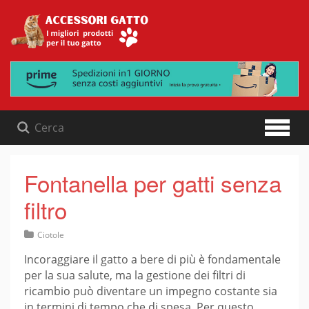
Skip
to
content
Fontanella per gatti senza
filtro
Ciotole
Incoraggiare il gatto a bere di più è fondamentale
per la sua salute, ma la gestione dei filtri di
ricambio può diventare un impegno costante sia
in termini di tempo che di spesa. Per questo