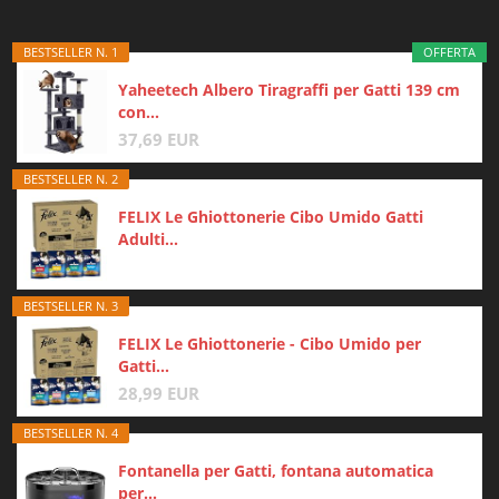
BESTSELLER N. 1
OFFERTA
Yaheetech Albero Tiragraffi per Gatti 139 cm
con...
37,69 EUR
BESTSELLER N. 2
FELIX Le Ghiottonerie Cibo Umido Gatti
Adulti...
BESTSELLER N. 3
FELIX Le Ghiottonerie - Cibo Umido per
Gatti...
28,99 EUR
BESTSELLER N. 4
Fontanella per Gatti, fontana automatica
per...