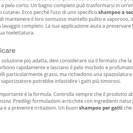
ti a pelo corto. Un bagno completo può trasformarsi in un’im
 cutanei. Ecco perché l’uso di uno specifico
shampoo a se
te di mantenere il loro sontuoso mantello pulito e vaporoso,
 lavaggio completo. La sua applicazione aiuta a preservare 
ua toelettatura.
ficare
la soluzione più adatta, devi considerare sia il formato che 
ssorbono rapidamente e lasciano il pelo morbido e profumato.
telli particolarmente grassi, ma richiedono una spazzolatura
vaporizzatore potrebbe infastidire i gatti più timorosi.
mportante è la formula. Controlla sempre che il prodotto a
ssivi. Prediligi formulazioni arricchite con ingredienti natural
a e a prevenire irritazioni. Un buon
shampoo per gatti
che