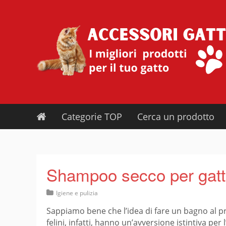
Skip
to
content
Categorie TOP
Cerca un prodotto
Shampoo secco per gatt
Igiene e pulizia
Sappiamo bene che l’idea di fare un bagno al pr
felini, infatti, hanno un’avversione istintiva pe