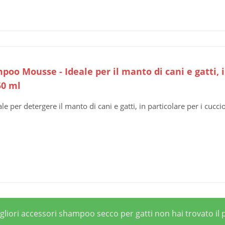
oo Mousse - Ideale per il manto di cani e gatti, in
50 ml
ale per detergere il manto di cani e gatti, in particolare per i cuccio
migliori accessori shampoo secco per gatti non hai trovato il 