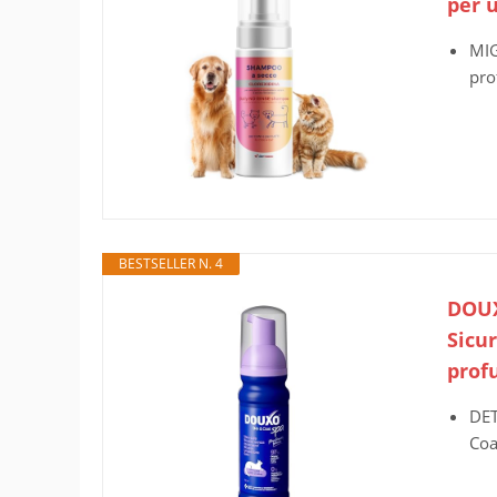
per 
MIG
pro
BESTSELLER N. 4
DOUX
Sicur
prof
DET
Coa