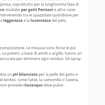
presa, soprattutto per la lunghissima fase di
cco
studiato
per gatti Persiani
e altre razze
 intervenendo tra le spazzolate quotidiane per
la
leggerezza
e la
lucentezza
del pelo,
la composizione. Le mousse sono forse le più
 Le polveri, a base di amidi o argille, hanno un
 accurata per eliminare ogni residuo. Gli spray
bbia un
pH bilanciato
per la pelle del gatto e
i lenitivi, come l’aloe, la camomilla o l’avena,
 non prevede
risciacquo
deve pulire