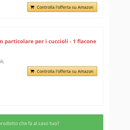
Controlla l'offerta su Amazon
 particolare per i cuccioli - 1 flacone
li;
Controlla l'offerta su Amazon
prodotto che fa al caso tuo?