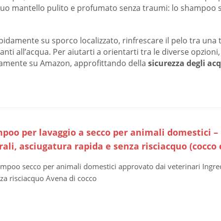
suo mantello pulito e profumato senza traumi: lo shampoo sec
damente su sporco localizzato, rinfrescare il pelo tra una toel
ti all’acqua. Per aiutarti a orientarti tra le diverse opzioni
ettamente su Amazon, approfittando della
sicurezza degli acq
poo per lavaggio a secco per animali domestici – 
ali, asciugatura rapida e senza risciacquo (cocco
mpoo secco per animali domestici approvato dai veterinari Ingredi
za risciacquo Avena di cocco