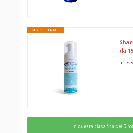
BESTSELLER N. 5
Shamp
da 1
Ide
In questa classifica dei 5 