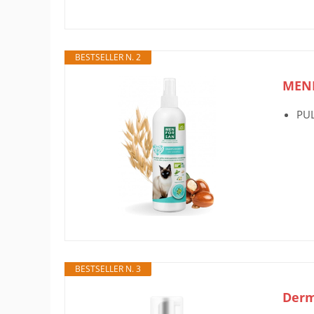
BESTSELLER N. 2
MENF
PUL
BESTSELLER N. 3
Derm