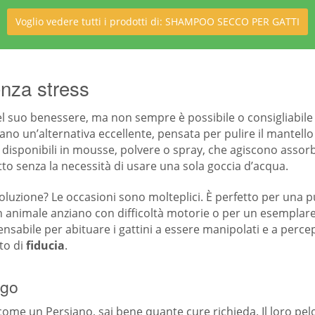
Voglio vedere tutti i prodotti di: SHAMPOO SECCO PER GATTI
enza stress
l suo benessere, ma non sempre è possibile o consigliabile 
ano un’alternativa eccellente, pensata per pulire il mantello
tti, disponibili in mousse, polvere o spray, che agiscono assor
tto senza la necessità di usare una sola goccia d’acqua.
luzione? Le occasioni sono molteplici. È perfetto per una pul
 un animale anziano con difficoltà motorie o per un esempla
nsabile per abituare i gattini a essere manipolati e a perc
to di
fiducia
.
ngo
 come un Persiano, sai bene quante cure richieda. Il loro pel